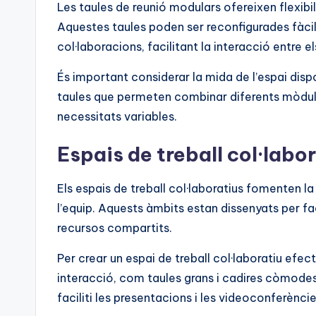
Les taules de reunió modulars ofereixen flexibili
Aquestes taules poden ser reconfigurades fàcil
col·laboracions, facilitant la interacció entre el
És important considerar la mida de l’espai dispo
taules que permeten combinar diferents mòduls
necessitats variables.
Espais de treball col·labo
Els espais de treball col·laboratius fomenten l
l’equip. Aquests àmbits estan dissenyats per fa
recursos compartits.
Per crear un espai de treball col·laboratiu efe
interacció, com taules grans i cadires còmode
faciliti les presentacions i les videoconferèncie