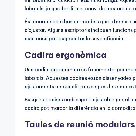
millorant la circulació i reduint la fatiga. Aques
laborals, ja que facilita el canvi de postura dura
És recomanable buscar models que ofereixin una
d’ajustar. Alguns escriptoris inclouen funcions 
qual cosa pot augmentar la seva eficàcia.
Cadira ergonòmica
Una cadira ergonòmica és fonamental per manten
laborals. Aquestes cadires estan dissenyades 
ajustaments personalitzats segons les necessit
Busqueu cadires amb suport ajustable per al ca
cadira pot marcar la diferència en la comoditat 
Taules de reunió modulars