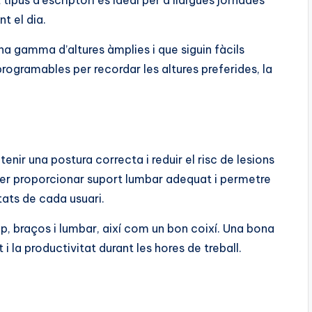
t tipus d’escriptori és ideal per a llargues jornades
nt el dia.
 gamma d’altures àmplies i que siguin fàcils
programables per recordar les altures preferides, la
ir una postura correcta i reduir el risc de lesions
per proporcionar suport lumbar adequat i permetre
ats de cada usuari.
p, braços i lumbar, així com un bon coixí. Una bona
i la productivitat durant les hores de treball.