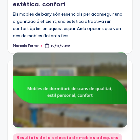
estètica, confort
Els mobles de bany són essencials per aconseguir una
organització eficient, una estètica atractiva i un
confort òptim en aquest espai. Amb opcions que van
des de mobles flotants fins…
Marcela Ferrer
12/11/2025
Posted
by
Posted
Resultats de la selecció de mobles adequats