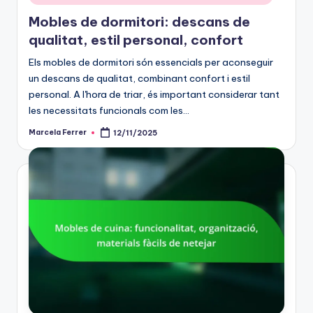
in
Mobles de dormitori: descans de
qualitat, estil personal, confort
Els mobles de dormitori són essencials per aconseguir
un descans de qualitat, combinant confort i estil
personal. A l'hora de triar, és important considerar tant
les necessitats funcionals com les…
Marcela Ferrer
12/11/2025
Posted
by