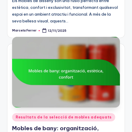
Els mobles de disseny són una fusió perfecta entre
estètica, confort i exclusivitat, transformant qualsevol
espai en un ambient atractiu i funcional. A més de la
seva bellesa visual, aquests…
Marcela Ferrer
12/11/2025
Posted
by
Posted
Resultats de la selecció de mobles adequats
in
Mobles de bany: organització,