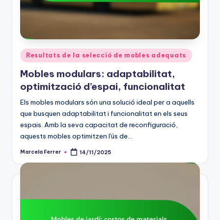
Posted
Resultats de la selecció de mobles adequats
in
Mobles modulars: adaptabilitat,
optimització d’espai, funcionalitat
Els mobles modulars són una solució ideal per a aquells
que busquen adaptabilitat i funcionalitat en els seus
espais. Amb la seva capacitat de reconfiguració,
aquests mobles optimitzen l'ús de…
Marcela Ferrer
14/11/2025
Posted
by