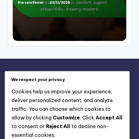
Marcela Ferrer
23/11/2025
Posted
by
Legal
We respect your privacy
Terms & Conditions
Cookies help us improve your experience,
Data Protection Policy
deliver personalized content, and analyze
Contact Us
traffic. You can choose which cookies to
Our Story
allow by clicking
Customize
. Click
Accept All
Cookies & Tracking
to consent or
Reject All
to decline non-
essential cookies.