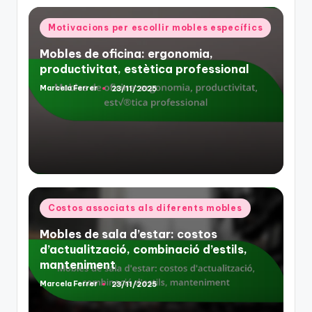
Posted
Motivacions per escollir mobles específics
in
Mobles de oficina: ergonomia,
productivitat, estètica professional
Marcela Ferrer
23/11/2025
Posted
by
Posted
Costos associats als diferents mobles
in
Mobles de sala d’estar: costos
d’actualització, combinació d’estils,
manteniment
Marcela Ferrer
23/11/2025
Posted
by