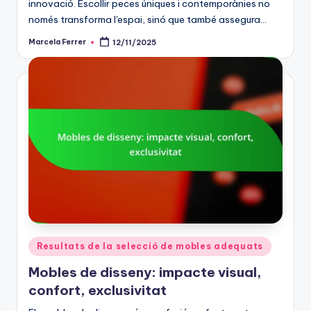
innovació. Escollir peces úniques i contemporànies no
només transforma l'espai, sinó que també assegura…
Marcela Ferrer
12/11/2025
Posted
by
Posted
Resultats de la selecció de mobles adequats
in
Mobles de disseny: impacte visual,
confort, exclusivitat