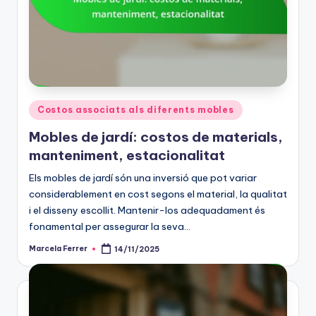
Posted
Costos associats als diferents mobles
in
Mobles de jardí: costos de materials,
manteniment, estacionalitat
Els mobles de jardí són una inversió que pot variar
considerablement en cost segons el material, la qualitat
i el disseny escollit. Mantenir-los adequadament és
fonamental per assegurar la seva…
Marcela Ferrer
14/11/2025
Posted
by