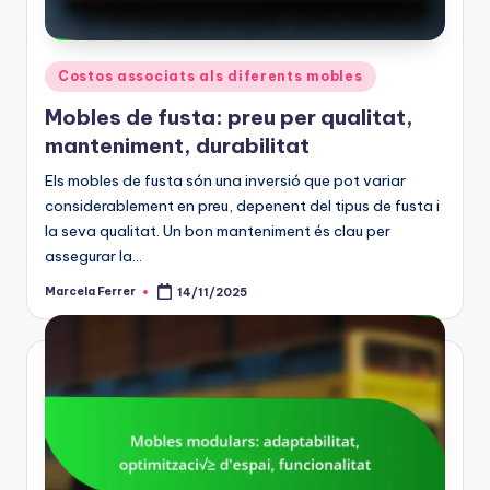
Posted
Costos associats als diferents mobles
in
Mobles de fusta: preu per qualitat,
manteniment, durabilitat
Els mobles de fusta són una inversió que pot variar
considerablement en preu, depenent del tipus de fusta i
la seva qualitat. Un bon manteniment és clau per
assegurar la…
Marcela Ferrer
14/11/2025
Posted
by