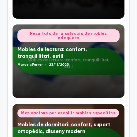
Posted
Resultats de la selecció de mobles
adequats
in
Mobles de lectura: confort,
tranquil·litat, estil
Marcela Ferrer
23/11/2025
Posted
by
Posted
Motivacions per escollir mobles específics
in
Mobles de dormitori: confort, suport
ortopèdic, disseny modern