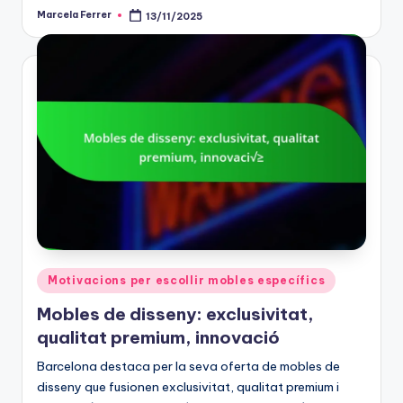
Marcela Ferrer
13/11/2025
Posted
by
Posted
Motivacions per escollir mobles específics
in
Mobles de disseny: exclusivitat,
qualitat premium, innovació
Barcelona destaca per la seva oferta de mobles de
disseny que fusionen exclusivitat, qualitat premium i