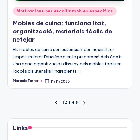
Posted
Motivacions per escollir mobles específics
in
Mobles de cuina: funcionalitat,
organització, materials fàcils de
netejar
Els mobles de cuina són essencials per maximitzar
l'espai i millorar l'eficiència en la preparació dels àpats.
Una bona organització i disseny dels mobles faciliten
l'accés als utensilis i ingredients,…
Marcela Ferrer
11/11/2025
Posted
by
Posts
1
2
3
4
5
PREVIOUS
NEXT
PAGE
PAGE
pagination
Links