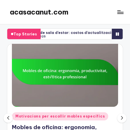
acasacanut.com
Skip
to
content
obles de sala d’estar: costos d’actualització, combinació d’estils,
Top Stories
23/11/2025
Posted
Motivacions per escollir mobles específics
in
Mobles de oficina: ergonomia,